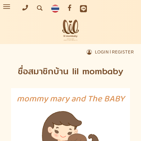
Toggle
navigation
LOGIN l REGISTER
ชื่อสมาชิกบ้าน lil mombaby
mommy mary and The BABY