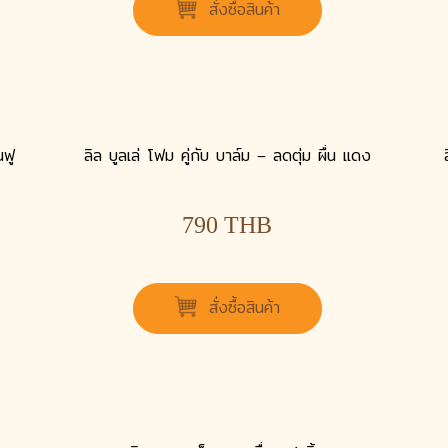
สั่งซื้อสินค้า
นฟู
ลิล บูลเล่ โฟม คู่กับ บาล์ม – ลดตุ่ม ผื่น แดง
790
THB
สั่งซื้อสินค้า