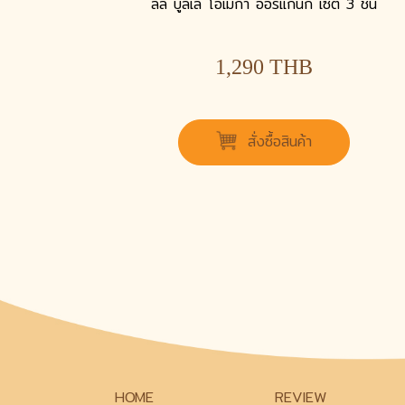
ลิล บูลเล โอเมกา ออร์แกนิก เซ็ต 3 ชิ้น
1,290
THB
สั่งซื้อสินค้า
HOME
REVIEW 