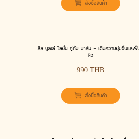
สั่งซื้อสินค้า
ลิล บูลเล่ โลชั่น คู่กับ บาล์ม – เติมความชุ่มชื้นและฟื้
ผิว
990
THB
สั่งซื้อสินค้า